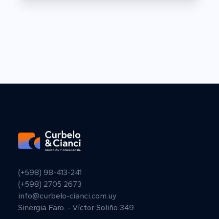
(+598) 98-413-241
(+598) 2705 2673
info@curbelo-cianci.com.uy
Sinergia Faro. - Víctor Soliño 349