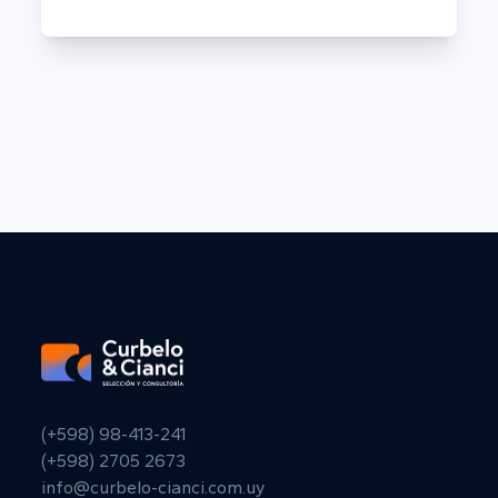
(+598) 98-413-241
(+598) 2705 2673
info@curbelo-cianci.com.uy