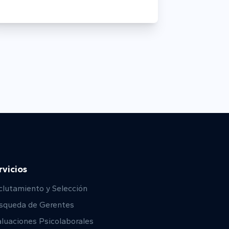
rvicios
clutamiento y Selección
squeda de Gerentes
luaciones Psicolaborales