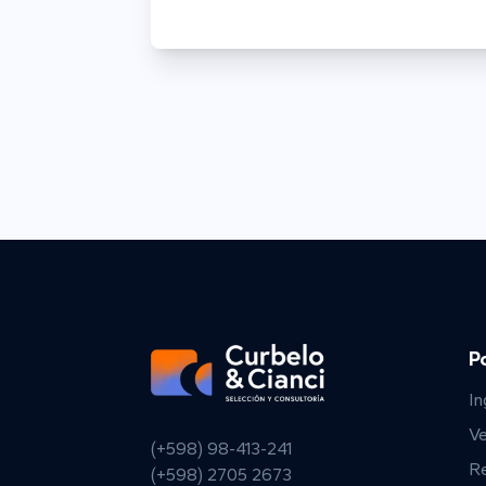
P
In
V
(+598) 98-413-241
R
(+598) 2705 2673