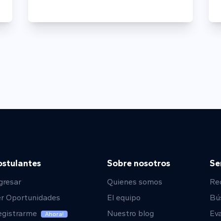
ostulantes
Sobre nosotros
Se
gresar
Quienes somos
Re
er Oportunidades
El equipo
Bú
egistrarme
Nuestro blog
Eva
Ahora!