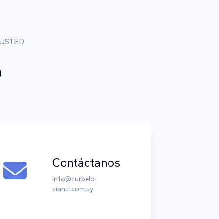
 USTED
o
Contáctanos
info@curbelo-
cianci.com.uy