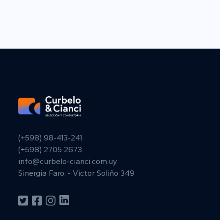
(+598) 98-413-241
(+598) 2705 2673
info@curbelo-cianci.com.uy
Sinergia Faro. - Víctor Soliño 349