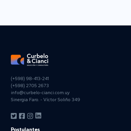
(+598) 98-413-241
(+598) 2705 2673
info@curbelo-cianci.com.uy
Sinergia Faro. - Víctor Soliño 349
Postulantes