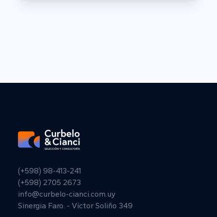
(+598) 98-413-241
(+598) 2705 2673
info@curbelo-cianci.com.uy
Sinergia Faro. - Víctor Soliño 349