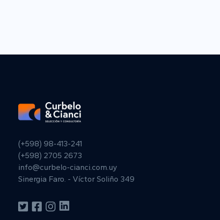
(+598) 98-413-241
(+598) 2705 2673
info@curbelo-cianci.com.uy
Sinergia Faro. - Víctor Soliño 349