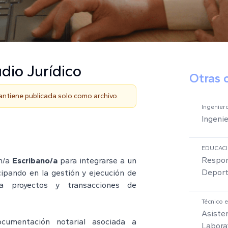
dio Jurídico
Otras 
mantiene publicada solo como archivo.
Ingeniero
Ingenie
EDUCAC
Respon
n/a
Escribano/a
para integrarse a un
Deport
icipando en la gestión y ejecución de
 a proyectos y transacciones de
Técnico 
Asiste
ocumentación notarial asociada a
Labora