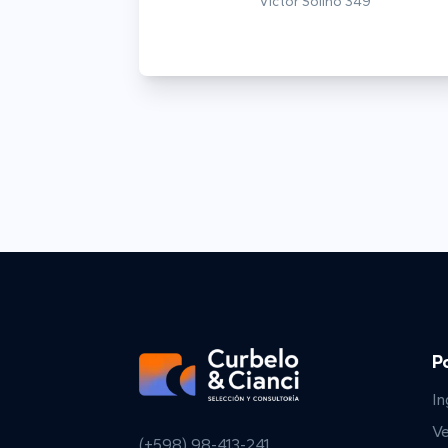
Víctor Soliño 349
P
In
V
(+598) 98-413-241