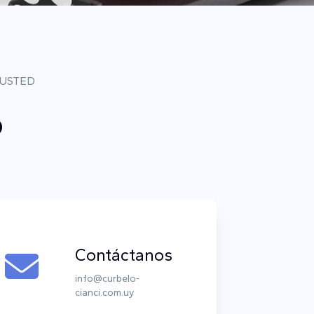
 USTED
o
Contáctanos
info@curbelo-
cianci.com.uy