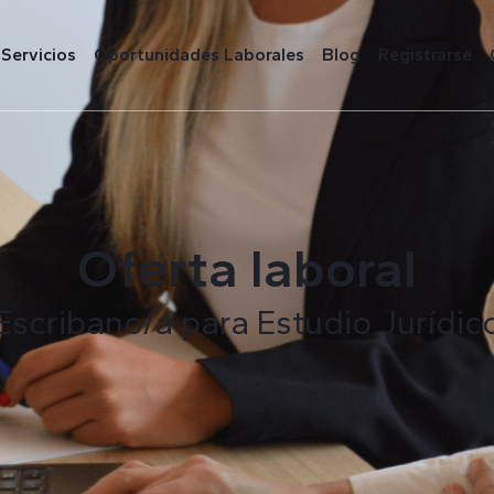
Servicios
Oportunidades Laborales
Blog
Registrarse
Oferta laboral
Escribano/a para Estudio Jurídic