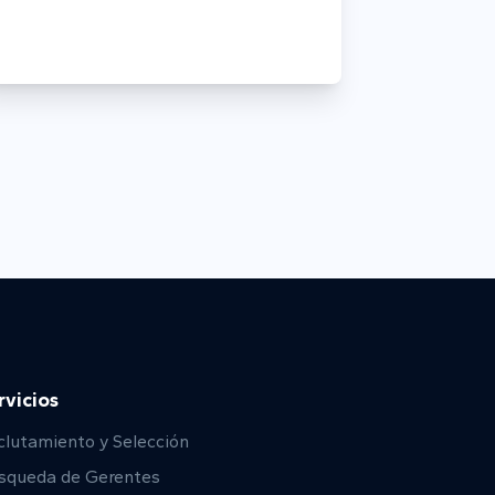
rvicios
clutamiento y Selección
squeda de Gerentes