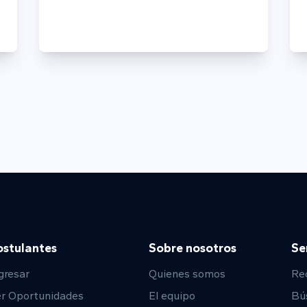
ostulantes
Sobre nosotros
Se
gresar
Quienes somos
Re
er Oportunidades
El equipo
Bú