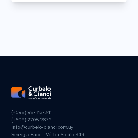
(+598) 98-413-241
(+598) 2705 2673
info@curbelo-cianci.com.uy
Sinergia Faro. - Víctor Soliño 349