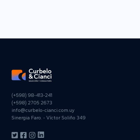
(+598) 98-413-241
(+598) 2705 2673
info@curbelo-cianci.com.uy
Sinergia Faro. - Víctor Soliño 349