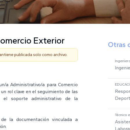
Comercio Exterior
Otras 
mantiene publicada solo como archivo.
Ingeniero
Ingenie
n/a Administrativo/a para Comercio
EDUCAC
Respon
 un rol clave en el seguimiento de las
Deport
 el soporte administrativo de la
Técnico 
o de la documentación vinculada a
Asiste
ión.
Labora