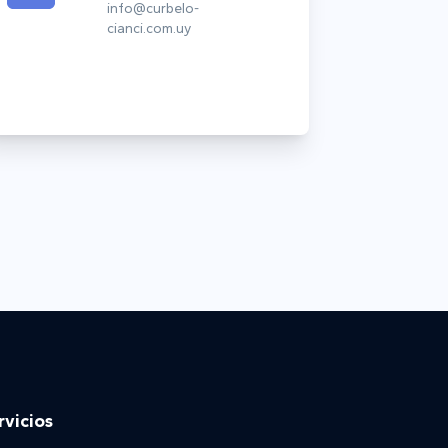
info@curbelo-
cianci.com.uy
rvicios