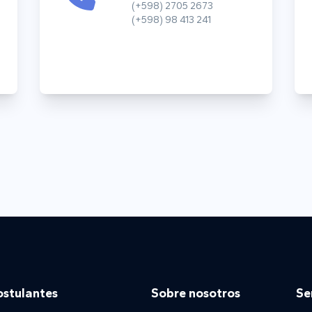
(+598) 2705 2673
(+598) 98 413 241
ostulantes
Sobre nosotros
Se